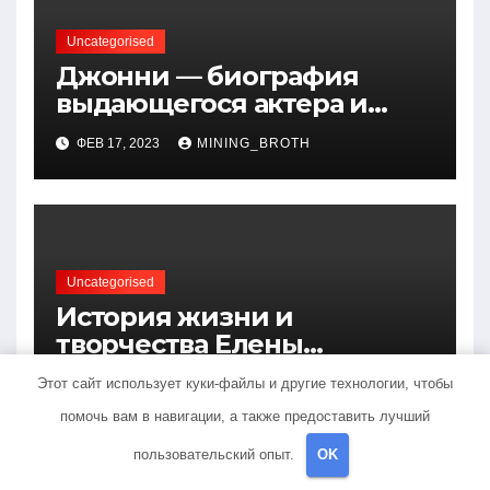
Uncategorised
Джонни — биография
выдающегося актера и
талантливого певца, чья
ФЕВ 17, 2023
MINING_BROTH
артистичность захватывает
миллионы сердец
Uncategorised
История жизни и
творчества Елены
Дубровской — биография,
Этот сайт использует куки-файлы и другие технологии, чтобы
ФЕВ 17, 2023
MINING_BROTH
достижения, интересные
помочь вам в навигации, а также предоставить лучший
факты
пользовательский опыт.
OK