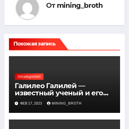
От
mining_broth
Похожая запись
Uncategorised
Галилео Галилей —
известный ученый и его
открытия — краткая
ФЕВ 17, 2023
MINING_BROTH
биография, достижения и
вклад в науку