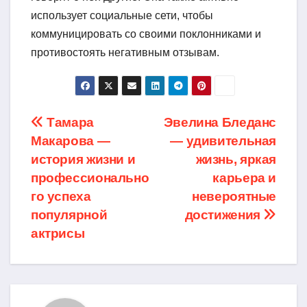
использует социальные сети, чтобы
коммуницировать со своими поклонниками и
противостоять негативным отзывам.
Навигация
Тамара
Эвелина Бледанс
Макарова —
— удивительная
по
история жизни и
жизнь, яркая
записям
профессионально
карьера и
го успеха
невероятные
популярной
достижения
актрисы