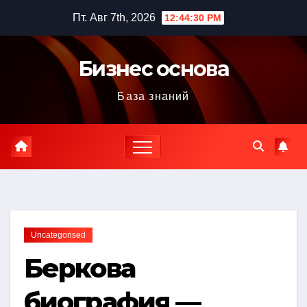
Перейти
Пт. Авг 7th, 2026
12:44:31 PM
к
содержимому
Бизнес основа
База знаний
Uncategorised
Беркова
биография —