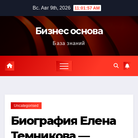
Перейти
Вс. Авг 9th, 2026
11:01:58 AM
к
содержимому
Бизнес основа
База знаний
Uncategorised
Биография Елена
Темникова —