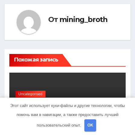
От
mining_broth
Похожая запись
Uncategorised
Галилео Галилей —
Этот сайт использует куки-файлы и другие технологии, чтобы
известный ученый и его
помочь вам в навигации, а также предоставить лучший
открытия — краткая
ФЕВ 17, 2023
MINING_BROTH
биография, достижения и
пользовательский опыт.
OK
вклад в науку