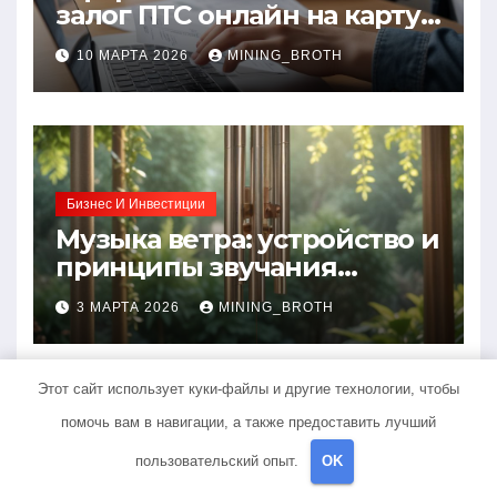
залог ПТС онлайн на карту
без визита в офис: порядок,
10 МАРТА 2026
MINING_BROTH
требования и документы
Бизнес И Инвестиции
Музыка ветра: устройство и
принципы звучания
колокольчиков
3 МАРТА 2026
MINING_BROTH
Этот сайт использует куки-файлы и другие технологии, чтобы
помочь вам в навигации, а также предоставить лучший
Банки И Кредиты
пользовательский опыт.
OK
Обзор онлайн-займов: