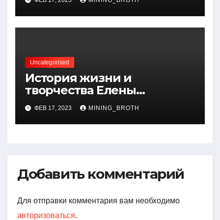
артистичность захватывает
миллионы сердец
Uncategorised
История жизни и
творчества Елены
Дубровской — биография,
ФЕВ 17, 2023
MINING_BROTH
достижения, интересные
факты
Добавить комментарий
Для отправки комментария вам необходимо
авторизоваться
.