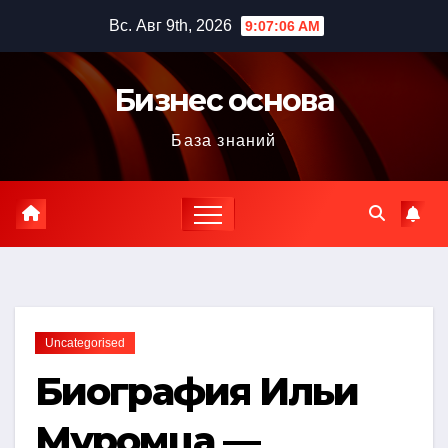
Перейти
Вс. Авг 9th, 2026
9:07:07 AM
к
содержимому
Бизнес основа
База знаний
Uncategorised
Биография Ильи
Муромца —