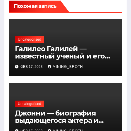
Похожая запись
Uncategorised
Галилео Галилей —
известный ученый и его
открытия — краткая
ФЕВ 17, 2023
MINING_BROTH
биография, достижения и
вклад в науку
Uncategorised
Джонни — биография
выдающегося актера и
талантливого певца, чья
ФЕВ 17, 2023
MINING_BROTH