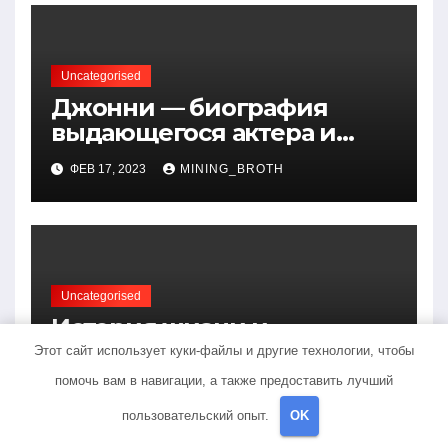
Uncategorised
Джонни — биография
выдающегося актера и
талантливого певца, чья
ФЕВ 17, 2023
MINING_BROTH
артистичность захватывает
миллионы сердец
Uncategorised
История жизни и
творчества Елены
Этот сайт использует куки-файлы и другие технологии, чтобы
Дубровской — биография,
помочь вам в навигации, а также предоставить лучший
ФЕВ 17, 2023
MINING_BROTH
достижения, интересные
пользовательский опыт.
OK
факты