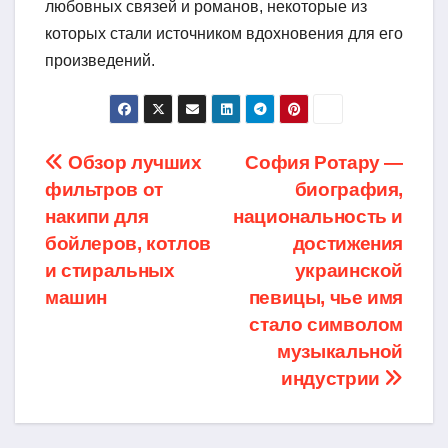
любовных связей и романов, некоторые из
которых стали источником вдохновения для его
произведений.
Навигация
Обзор лучших
София Ротару —
фильтров от
биография,
по
накипи для
национальность и
записям
бойлеров, котлов
достижения
и стиральных
украинской
машин
певицы, чье имя
стало символом
музыкальной
индустрии