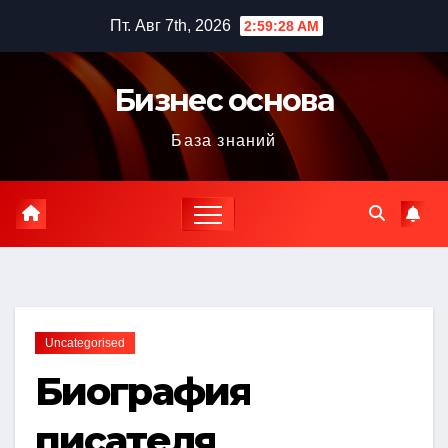
Перейти
Пт. Авг 7th, 2026
2:59:29 AM
к
содержимому
Бизнес основа
База знаний
Uncategorised
Биография
писателя