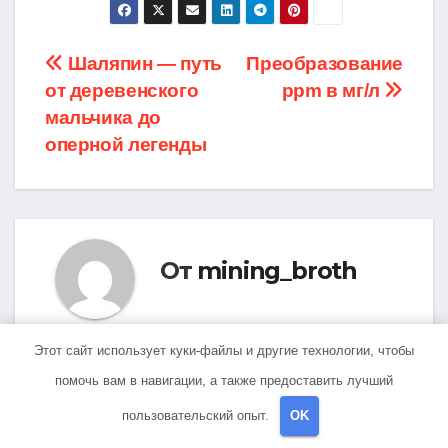
Навигация
Шаляпин — путь
Преобразование
от деревенского
ppm в мг/л
по
мальчика до
записям
оперной легенды
От
mining_broth
Этот сайт использует куки-файлы и другие технологии, чтобы
помочь вам в навигации, а также предоставить лучший
Похожая запись
пользовательский опыт.
OK