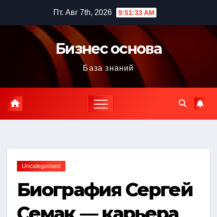
Перейти
Пт. Авг 7th, 2026
9:51:34 AM
к
содержимому
Бизнес основа
База знаний
Uncategorised
Биография Сергей
Семак — карьера