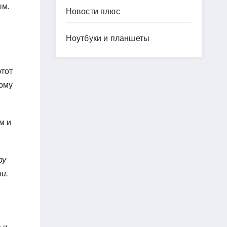
ым.
Новости плюс
Ноутбуки и планшеты
этот
тому
м и
ру
и.