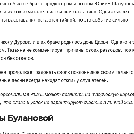
тьяны был ее брак с продюсером и поэтом Юрием Шатунов
х, и их союз считался настоящей сенсацией. Однако через
ины расставания остаются тайной, но это событие сильно
олу Дурова, и в их браке родилась дочь Дарья. Однако и 
ом. Татьяна не комментирует причины своих разводов, поэ
ся без ответов.
ова продолжает радовать своих поклонников своим таланто
ные песни всегда находят отклик у слушателей.
персональная жизнь может повлиять на творческую карье
что слава и успех не гарантируют счастье в личной жизн
ны Булановой