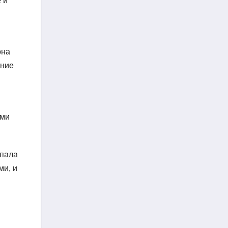
 и
она
ение
ыми
упала
ми, и