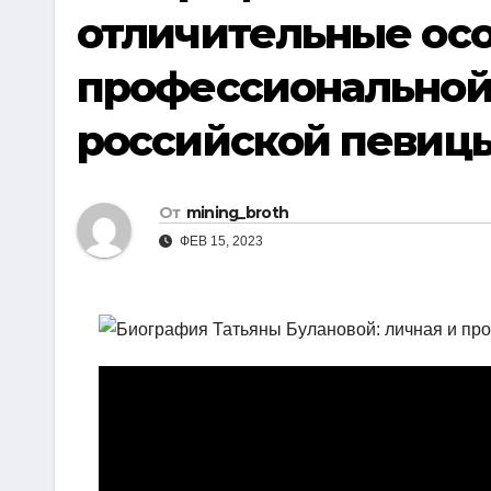
р
отличительные осо
i
r
а
k
a
профессиональной
в
i
m
и
российской певиц
т
ь
От
mining_broth
ФЕВ 15, 2023