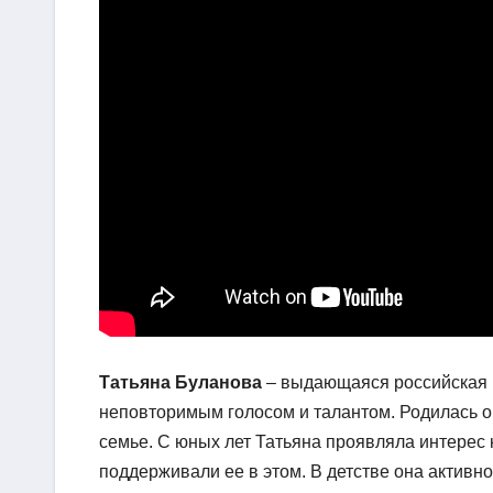
Татьяна Буланова
– выдающаяся российская п
неповторимым голосом и талантом. Родилась он
семье. С юных лет Татьяна проявляла интерес к
поддерживали ее в этом. В детстве она активн