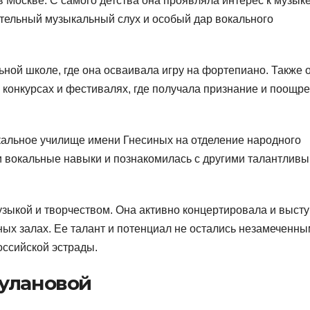
в Москве. С самого детства она проявляла интерес к музыке
ительный музыкальный слух и особый дар вокального
ьной школе, где она осваивала игру на фортепиано. Также 
 конкурсах и фестивалях, где получала признание и поощр
кальное училище имени Гнесиных на отделение народного
и вокальные навыки и познакомилась с другими талантлив
зыкой и творчеством. Она активно концертировала и выст
ых залах. Ее талант и потенциал не остались незамеченны
оссийской эстрады.
Булановой