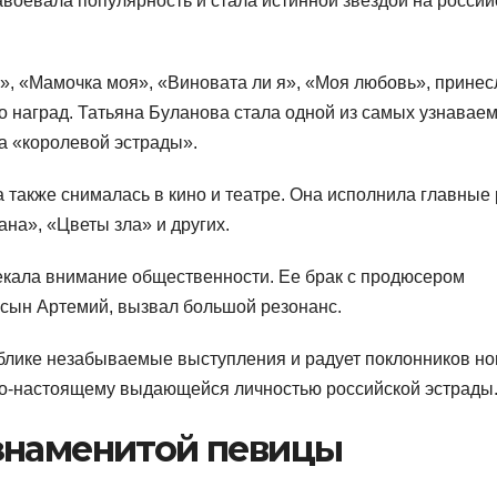
воевала популярность и стала истинной звездой на россий
», «Мамочка моя», «Виновата ли я», «Моя любовь», принес
о наград. Татьяна Буланова стала одной из самых узнавае
а «королевой эстрады».
 также снималась в кино и театре. Она исполнила главные
на», «Цветы зла» и других.
екала внимание общественности. Ее брак с продюсером
 сын Артемий, вызвал большой резонанс.
ублике незабываемые выступления и радует поклонников н
 по-настоящему выдающейся личностью российской эстрады
знаменитой певицы