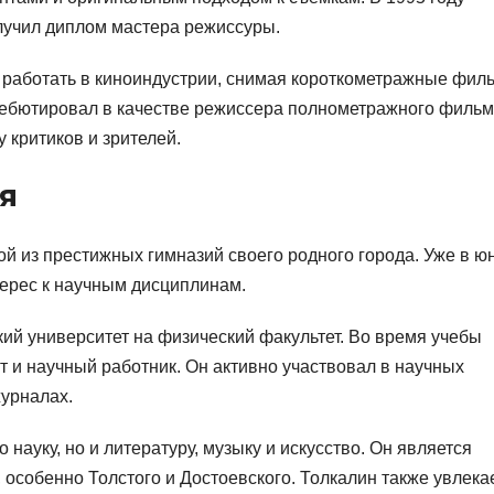
олучил диплом мастера режиссуры.
 работать в киноиндустрии, снимая короткометражные фил
 дебютировал в качестве режиссера полнометражного филь
 критиков и зрителей.
я
й из престижных гимназий своего родного города. Уже в ю
терес к научным дисциплинам.
ий университет на физический факультет. Во время учебы
т и научный работник. Он активно участвовал в научных
журналах.
науку, но и литературу, музыку и искусство. Он является
 особенно Толстого и Достоевского. Толкалин также увлека