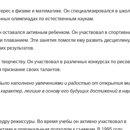
терес к физике и математике. Он специализировался в шко
ичных олимпиадах по естественным наукам.
н оставался активным ребенком. Он участвовал в спортивн
и плаванием. Эти занятия помогли ему развить дисциплину
их результатов.
к творчеству. Он участвовал в различных конкурсах по рисо
 признание своих талантов.
ыло наполнено увлечениями и радостью от открытия ми
характер, легшие в основу его будущих достижений в нау
едру режиссуры. Во время учебы он активно участвовал в
нтами и оригинальным подходом к съемкам. В 1995 году