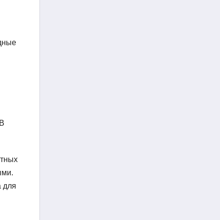
одные
 В
ытных
ыми.
а для