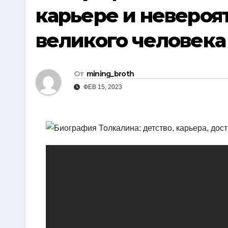
р
карьере и невероя
i
r
а
k
a
великого человека
в
i
m
и
т
От
mining_broth
ь
ФЕВ 15, 2023