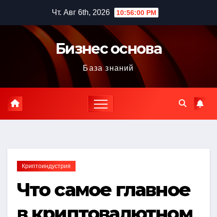
Перейти
Чт. Авг 6th, 2026
10:56:01 PM
к
содержимому
Бизнес основа
База знаний
Криптоиндустрия
Что самое главное
в криптовалютном