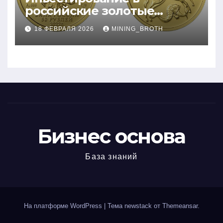
российские золотые
монеты: подробное
18 ФЕВРАЛЯ 2026
MINING_BROTH
руководство
Бизнес основа
База знаний
На платформе WordPress
|
Тема newstack от
Themeansar
.