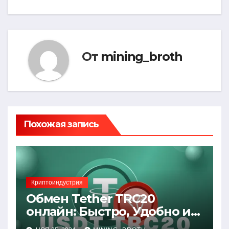
записям
От
mining_broth
Похожая запись
Криптоиндустрия
Обмен Tether TRC20
онлайн: Быстро, Удобно и
Выгодно