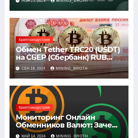
НОЯ 25, 2024
MINING_BROTH
Криптоиндустрия
Обмен Tether TRC20 (USDT)
на СБЕР (Сбербанк) RUB
(рубли)
СЕН 18, 2024
MINING_BROTH
Криптоиндустрия
Мониторинг Онлайн
Обменников Валют: Зачем
Это Нужно и Как Выбрать
МАЙ 14, 2024
MINING_BROTH