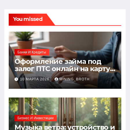
You missed
Банки И Кредиты
Оформление займа под
залог ПТС онлайн на карту
без визита в офис: порядок,
10 МАРТА 2026
MINING_BROTH
требования и документы
Бизнес И Инвестиции
Музыка ветра: устройство и