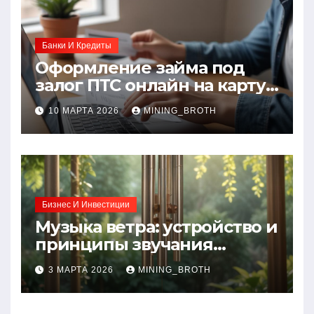
Банки И Кредиты
Оформление займа под
залог ПТС онлайн на карту
без визита в офис: порядок,
10 МАРТА 2026
MINING_BROTH
требования и документы
Бизнес И Инвестиции
Музыка ветра: устройство и
принципы звучания
колокольчиков
3 МАРТА 2026
MINING_BROTH