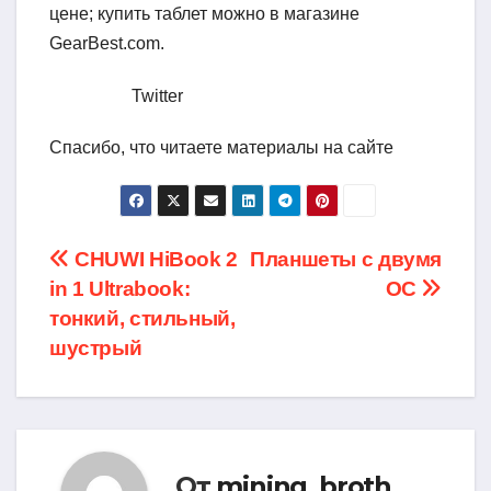
цене; купить таблет можно в магазине
GearBest.com.
Twitter
Спасибо, что читаете материалы на сайте
Навигация
CHUWI HiBook 2
Планшеты с двумя
in 1 Ultrabook:
ОС
по
тонкий, стильный,
записям
шустрый
От
mining_broth