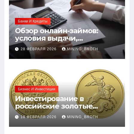
Банки И Кредиты
Обзор онлайн-займов:
условия выдачи,
процентные ставки и
28 ФЕВРАЛЯ 2026
MINING_BROTH
требования к заемщикам
Бизнес И Инвестиции
Инвестирование в
российские золотые
монеты: подробное
18 ФЕВРАЛЯ 2026
MINING_BROTH
руководство