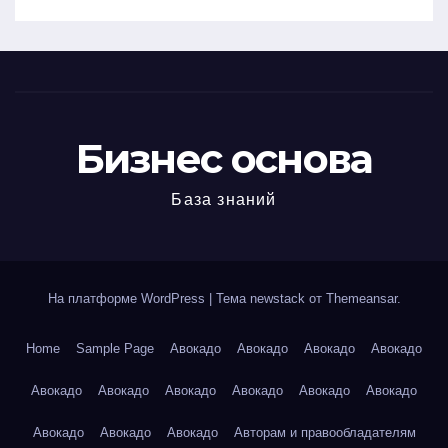
Бизнес основа
База знаний
На платформе WordPress
|
Тема newstack от
Themeansar
.
Home
Sample Page
Авокадо
Авокадо
Авокадо
Авокадо
Авокадо
Авокадо
Авокадо
Авокадо
Авокадо
Авокадо
Авокадо
Авокадо
Авокадо
Авторам и правообладателям