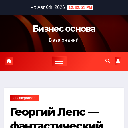
Перейти
Чт. Авг 6th, 2026
12:32:52 PM
к
содержимому
Бизнес основа
База знаний
Uncategorised
Георгий Лепс —
фантастический