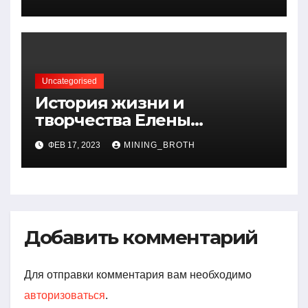
артистичность захватывает
миллионы сердец
Uncategorised
История жизни и
творчества Елены
Дубровской — биография,
ФЕВ 17, 2023
MINING_BROTH
достижения, интересные
факты
Добавить комментарий
Для отправки комментария вам необходимо
авторизоваться
.