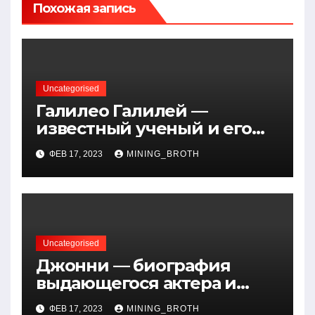
Похожая запись
Uncategorised
Галилео Галилей —
известный ученый и его
открытия — краткая
ФЕВ 17, 2023
MINING_BROTH
биография, достижения и
вклад в науку
Uncategorised
Джонни — биография
выдающегося актера и
талантливого певца, чья
ФЕВ 17, 2023
MINING_BROTH