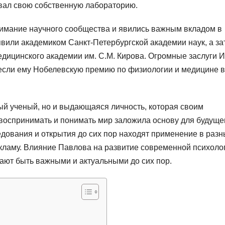
вал свою собственную лабораторию.
мание научного сообщества и явились важным вкладом в
явили академиком Санкт-Петербургской академии наук, а за
едицинского академии им. С.М. Кирова. Огромные заслуги 
если ему Нобелевскую премию по физиологии и медицине в
ый ученый, но и выдающаяся личность, которая своим
воспринимать и понимать мир заложила основу для будуще
ледования и открытия до сих пор находят применение в раз
екламу. Влияние Павлова на развитие современной психоло
жают быть важными и актуальными до сих пор.