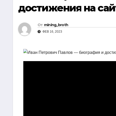
р
достижения на сай
i
r
а
k
a
в
i
m
От
mining_broth
и
ФЕВ 16, 2023
т
ь