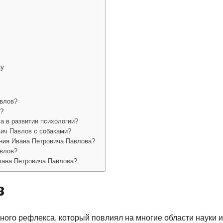
ку
авлов?
в?
а в развитии психологии?
ич Павлов с собаками?
ния Ивана Петровича Павлова?
авлов?
вана Петровича Павлова?
в
ого рефлекса, который повлиял на многие области науки и