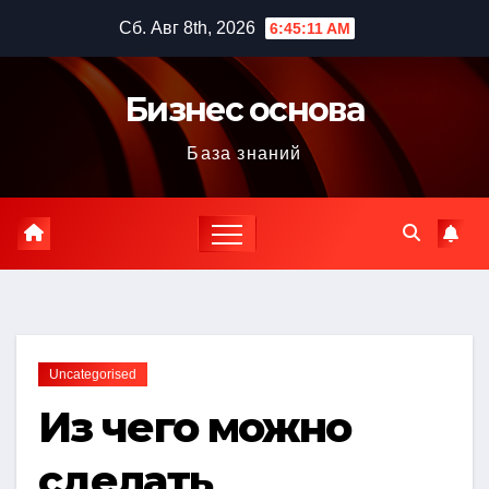
Перейти
Сб. Авг 8th, 2026
6:45:12 AM
к
содержимому
Бизнес основа
База знаний
Uncategorised
Из чего можно
сделать