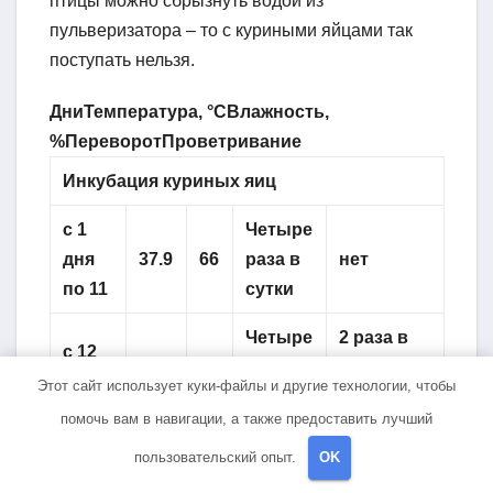
птицы можно сбрызнуть водой из
пульверизатора – то с куриными яйцами так
поступать нельзя.
Дни
Температура, °C
Влажность,
%
Переворот
Проветривание
Инкубация куриных яиц
с 1
Четыре
дня
37.9
66
раза в
нет
по 11
сутки
Четыре
2 раза в
с 12
37.3
53
раза в
сутки по 5
по 17
Этот сайт использует куки-файлы и другие технологии, чтобы
сутки
минут
помочь вам в навигации, а также предоставить лучший
Четыре
2 раза в
пользовательский опыт.
OK
18-19
37.3
47
раза в
сутки по