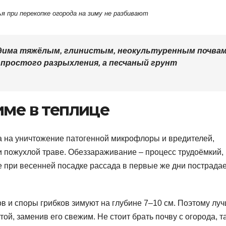
ья при перекопке огорода на зиму не разбивают
одима тяжёлым, глинистым, неокультуренным почвам
 простого разрыхления, а песчаный грунт
име в теплице
а на уничтожение патогенной микрофлоры и вредителей,
и пожухлой траве. Обеззараживание – процесс трудоёмкий,
е при весенней посадке рассада в первые же дни пострадае
в и споры грибков зимуют на глубине 7–10 см. Поэтому лу
той, заменив его свежим. Не стоит брать почву с огорода, та