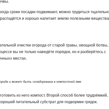
очвы.
 когда сроки посадки поджимают, можно трудиться тщательно
а распадётся и хорошо напитает землю полезными вещества
ательной очистки огорода от старой травы, овощной ботвы,
оцессе вы не только наведёте порядок, но и разберётесь с
ённых» местах.
орода и может быть складирована в компостной яме
отовить из него компост. Второй способ более трудоёмкий,
хороший питательный субстрат для подкормки грядок.