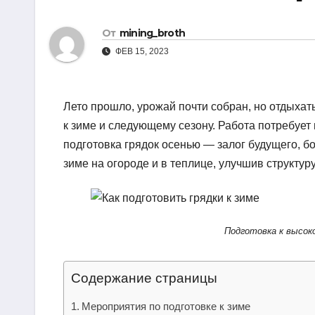
р
i
r
а
От
mining_broth
k
a
в
ФЕВ 15, 2023
i
m
и
т
Лето прошло, урожай почти собран, но отдыхат
ь
к зиме и следующему сезону. Работа потребует 
подготовка грядок осенью — залог будущего, бо
зиме на огороде и в теплице, улучшив структур
Подготовка к высок
Содержание страницы
Мероприятия по подготовке к зиме