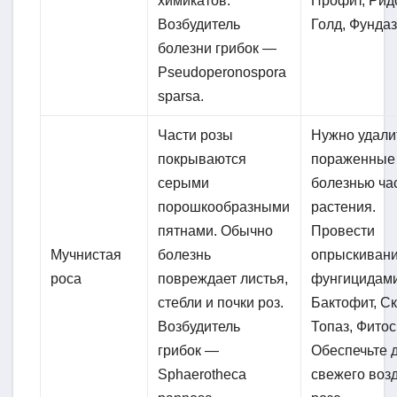
химикатов.
Профит, Рид
Возбудитель
Голд, Фунда
болезни грибок —
Pseudoperonospora
sparsa.
Части розы
Нужно удали
покрываются
пораженные
серыми
болезнью ча
порошкообразными
растения.
пятнами. Обычно
Провести
Мучнистая
болезнь
опрыскиван
роса
повреждает листья,
фунгицидам
стебли и почки роз.
Бактофит, Ск
Возбудитель
Топаз, Фитос
грибок —
Обеспечьте 
Sphaerotheca
свежего возд