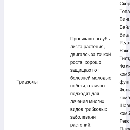
Скор
Топа
Винц
Байл
Виал
Проникают вглубь
Реал
листа растения,
Ракс
двигаясь за точкой
Тилт
роста, хорошо
Фал
защищают от
ком
болезней молодые
Триазолы
фунг
побеги, отлично
Фол
подходят для
комб
лечения многих
Шав
видов грибковых
комб
заболевани
Рекс
растений.
Плюс