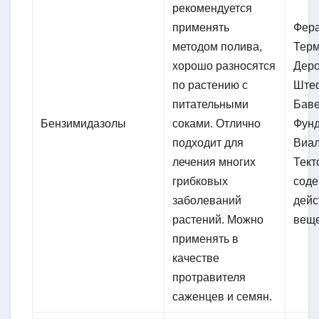
рекомендуется
применять
Фера
методом полива,
Терм
хорошо разносятся
Деро
по растению с
Ште
питательными
Баве
Бензимидазолы
соками. Отлично
Фунд
подходит для
Виал
лечения многих
Тект
грибковых
соде
заболеваний
дей
растений. Можно
веще
применять в
качестве
протравителя
саженцев и семян.