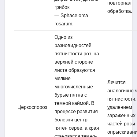
повторная
грибок
обработка.
— Sphaceloma
rosarum.
Одно из
разновидностей
пятнистости роз, на
верхней стороне
листа образуются
мелкие
Лечится
многочисленные
аналогично 
бурые пятна с
пятнистости,
темной каймой. В
Церкоспороз
удалением
процессе развития
зараженных
болезни центр
частей розы 
пятен серее, а края
опрыскивани
становятся темно-