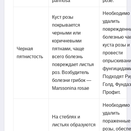
pannosa
розе.
Необходимо
Куст розы
удалить
покрывается
поврежденн
черными или
болезнью ча
коричневыми
куста розы и
Черная
пятнами, чаще
провести
пятнистость
всего болезнь
опрыскиван
повреждает листья
фунгицидами
роз. Возбудитель
Подходят Р
болезни грибок —
Голд, Фундаз
Marssonina rosae
Профит.
Необходимо
удалить
На стеблях и
пораженные 
листьях образуются
розы, обеспе