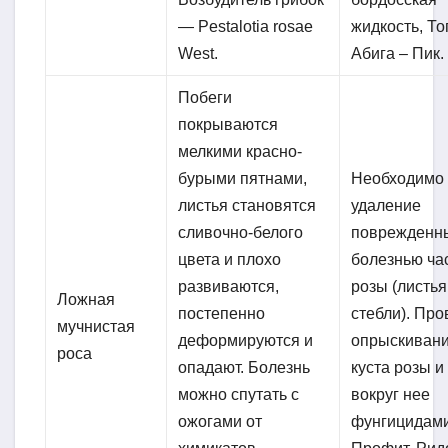
— Pestalotia rosae
жидкость, То
West.
Абига – Пик.
Побеги
покрываются
мелкими красно-
бурыми пятнами,
Необходимо
листья становятся
удаление
сливочно-белого
поврежденн
цвета и плохо
болезнью ча
развиваются,
розы (листья
Ложная
постепенно
стебли). Про
мучнистая
деформируются и
опрыскиван
роса
опадают. Болезнь
куста розы и
можно спутать с
вокруг нее
ожогами от
фунгицидами