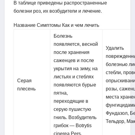
В таблице приведены распространенные
болезни роз, их возбудители и лечение.
Название Симптомы Как и чем лечить
Болезнь
появляется, весной
Удалить
после хранения
поврежденн
саженцев и после
болезнью ли
укрытия на зиму, на
стебли, пров
листьях и стеблях
Серая
опрыскиван
появляются бурые
плесень
розы, сажен
пятна,
места хране
переходящие в
фунгицидам
серую пушистую
Фундазол, Бе
гниль. Возбудитель
Тельдор, Ма
грибок — Botrytis
cinerea Pers.