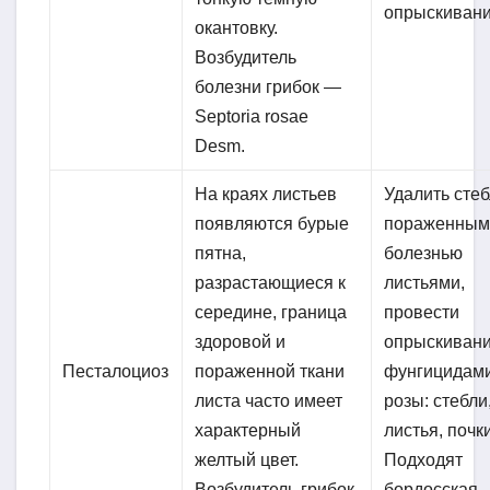
опрыскивани
окантовку.
Возбудитель
болезни грибок —
Septoria rosae
Desm.
На краях листьев
Удалить стеб
появляются бурые
пораженным
пятна,
болезнью
разрастающиеся к
листьями,
середине, граница
провести
здоровой и
опрыскиван
Песталоциоз
пораженной ткани
фунгицидами
листа часто имеет
розы: стебли
характерный
листья, почки
желтый цвет.
Подходят
Возбудитель грибок
бордосская