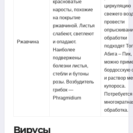
красноватые
циркуляцию
наросты, похожие
свежего возд
на покрытие
провести
ржавчиной. Листья
опрыскивани
слабеют, светлеют
обработки
Ржавчина
и опадают.
подходят Топ
Наиболее
Абига – Пик,
подвержены
можно прим
болезни листья,
бордосскую 
стебли и бутоны
и раствор м
розы. Возбудитель
купороса.
грибок —
Потребуется
Phragmidium
многократна
обработка.
Вирусы