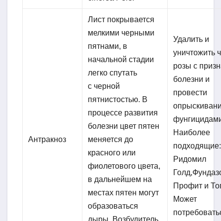
Лист покрывается
мелкими черными
Удалить и
пятнами, в
уничтожить 
начальной стадии
розы с приз
легко спутать
болезни и
с черной
провести
пятнистостью. В
опрыскиван
процессе развития
фунгицидами
болезни цвет пятен
Наиболее
Антракноз
меняется до
подходящие
красного или
Ридомил
фиолетового цвета,
Голд,Фундаз
в дальнейшем на
Профит и То
местах пятен могут
Может
образоваться
потребовать
дыры. Возбудитель