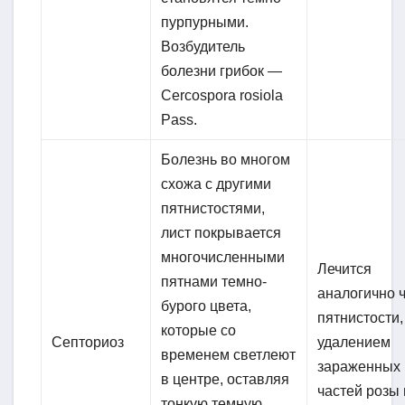
пурпурными.
Возбудитель
болезни грибок —
Cercospora rosiola
Pass.
Болезнь во многом
схожа с другими
пятнистостями,
лист покрывается
многочисленными
Лечится
пятнами темно-
аналогично 
бурого цвета,
пятнистости,
которые со
Септориоз
удалением
временем светлеют
зараженных
в центре, оставляя
частей розы 
тонкую темную