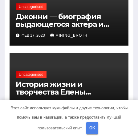
Uncategorised
Джонни — биография
выдающегося актера и
талантливого певца, чья
ФЕВ 17, 2023
MINING_BROTH
артистичность захватывает
миллионы сердец
Uncategorised
История жизни и
творчества Елены
Дубровской — биография,
ФЕВ 17, 2023
MINING_BROTH
достижения, интересные
Этот сайт использует куки-файлы и другие технологии, чтобы
факты
помочь вам в навигации, а также предоставить лучший
пользовательский опыт.
OK