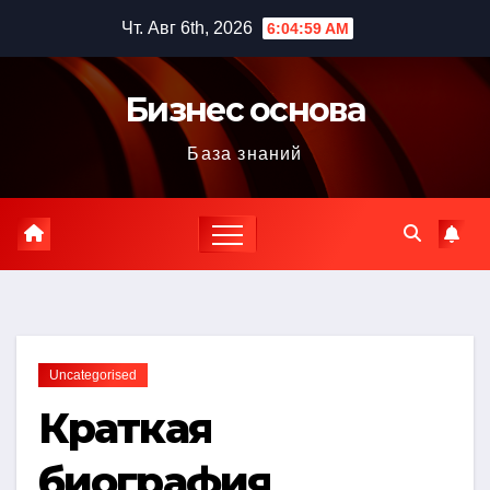
Перейти
Чт. Авг 6th, 2026
6:05:00 AM
к
содержимому
Бизнес основа
База знаний
Uncategorised
Краткая
биография