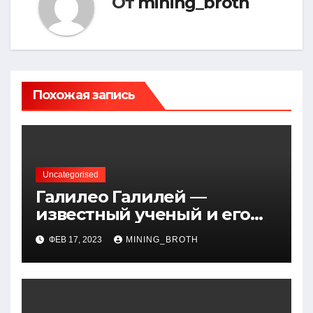
От
mining_broth
Похожая запись
Uncategorised
Галилео Галилей —
известный ученый и его
открытия — краткая
ФЕВ 17, 2023
MINING_BROTH
биография, достижения и
вклад в науку