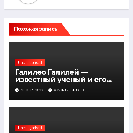
Похожая запись
Uncategorised
Галилео Галилей —
известный ученый и его
открытия — краткая
ФЕВ 17, 2023
MINING_BROTH
биография, достижения и
вклад в науку
Uncategorised