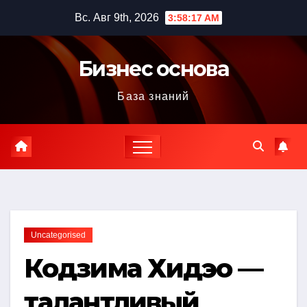
Перейти
Вс. Авг 9th, 2026
3:58:18 AM
к
содержимому
Бизнес основа
База знаний
Uncategorised
Кодзима Хидэо —
талантливый