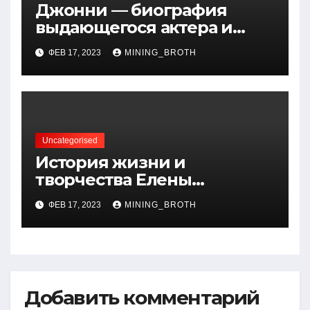
Джонни — биография
выдающегося актера и
талантливого певца, чья
ФЕВ 17, 2023
MINING_BROTH
артистичность захватывает
миллионы сердец
Uncategorised
История жизни и
творчества Елены
Дубровской — биография,
ФЕВ 17, 2023
MINING_BROTH
достижения, интересные
факты
Добавить комментарий