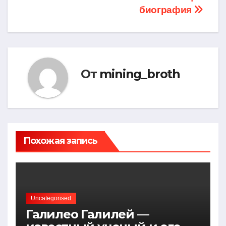
биография
От
mining_broth
Похожая запись
Uncategorised
Галилео Галилей —