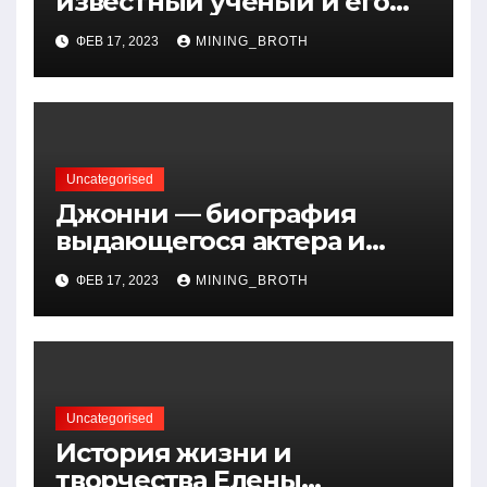
известный ученый и его
открытия — краткая
ФЕВ 17, 2023
MINING_BROTH
биография, достижения и
вклад в науку
Uncategorised
Джонни — биография
выдающегося актера и
талантливого певца, чья
ФЕВ 17, 2023
MINING_BROTH
артистичность захватывает
миллионы сердец
Uncategorised
История жизни и
творчества Елены