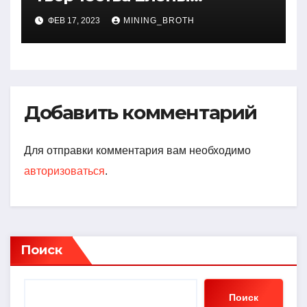
Дубровской — биография,
ФЕВ 17, 2023
MINING_BROTH
достижения, интересные
факты
Добавить комментарий
Для отправки комментария вам необходимо
авторизоваться
.
Поиск
Поиск