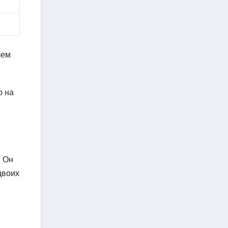
лем
ю на
. Он
двоих