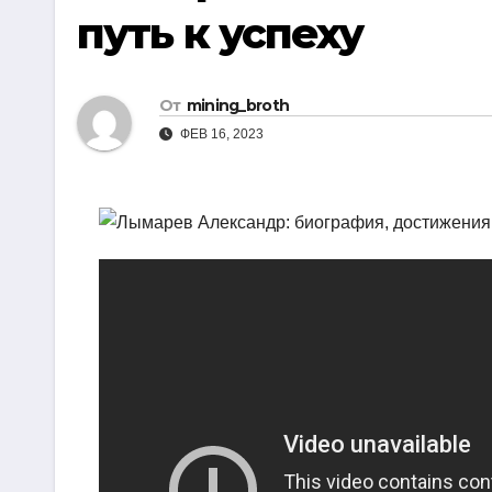
р
путь к успеху
i
r
а
k
a
в
i
m
От
mining_broth
и
ФЕВ 16, 2023
т
ь