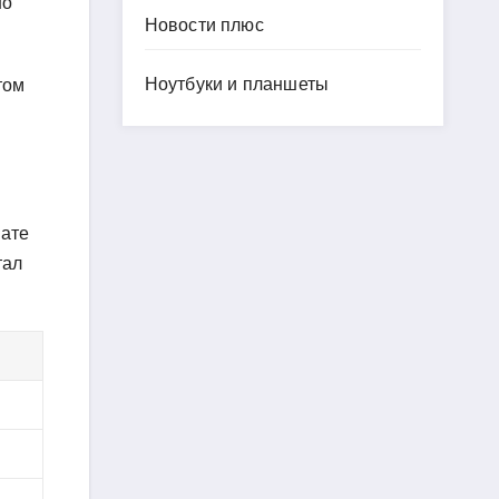
но
Новости плюс
Ноутбуки и планшеты
том
нате
тал