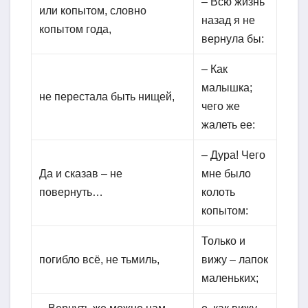
– Всю жизнь
или копытом, словно
назад я не
копытом года,
вернула бы:
– Как
малышка;
не перестала быть нищей,
чего же
жалеть ее:
– Дура! Чего
Да и сказав – не
мне было
повернуть…
колоть
копытом:
Только и
погибло всё, не тьмиль,
вижу – лапок
маленьких;