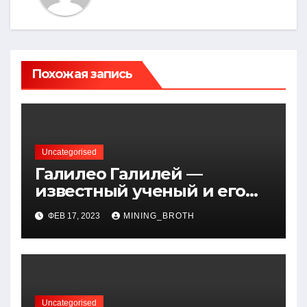
Похожая запись
Uncategorised
Галилео Галилей —
известный ученый и его
открытия — краткая
ФЕВ 17, 2023
MINING_BROTH
биография, достижения и
вклад в науку
Uncategorised