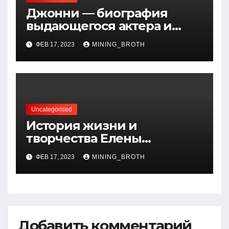
Джонни — биография
выдающегося актера и
талантливого певца, чья
ФЕВ 17, 2023
MINING_BROTH
артистичность захватывает
миллионы сердец
Uncategorised
История жизни и
творчества Елены
Дубровской — биография,
ФЕВ 17, 2023
MINING_BROTH
достижения, интересные
факты
Добавить комментарий