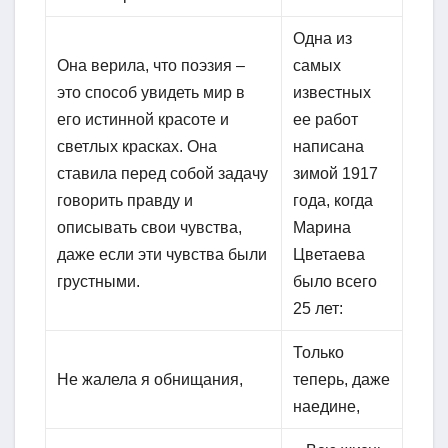
Одна из
Она верила, что поэзия –
самых
это способ увидеть мир в
известных
его истинной красоте и
ее работ
светлых красках. Она
написана
ставила перед собой задачу
зимой 1917
говорить правду и
года, когда
описывать свои чувства,
Марина
даже если эти чувства были
Цветаева
грустными.
было всего
25 лет:
Только
Не жалела я обнищания,
теперь, даже
наедине,