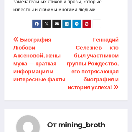
замечательных стихов и прозы, которые
известны и любимы многими людьми.
Навигация
Биография
Геннадий
Любови
Селезнев — кто
по
Аксеновой, жены
был участником
записям
мужа — краткая
группы Рождество,
информация и
его потрясающая
интересные факты
биография и
история успеха!
От
mining_broth