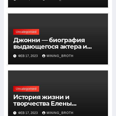
биография, достижения и
вклад в науку
Uncategorised
Джонни — биография
выдающегося актера и
талантливого певца, чья
ФЕВ 17, 2023
MINING_BROTH
артистичность захватывает
миллионы сердец
Uncategorised
История жизни и
творчества Елены
Дубровской — биография,
ФЕВ 17, 2023
MINING_BROTH