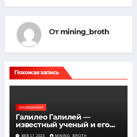
От
mining_broth
Похожая запись
Uncategorised
Галилео Галилей —
известный ученый и его
открытия — краткая
ФЕВ 17, 2023
MINING_BROTH