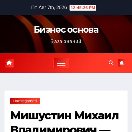
Перейти
Пт. Авг 7th, 2026
12:45:27 PM
к
содержимому
Бизнес основа
База знаний
Uncategorised
Мишустин Михаил
Владимирович —