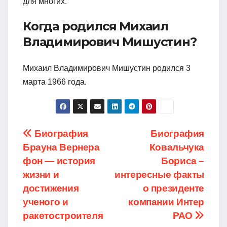
для многих.
Когда родился Михаил
Владимирович Мишустин?
Михаил Владимирович Мишустин родился 3
марта 1966 года.
Навигация
Биография
Биография
Брауна Вернера
Ковальчука
по
фон — история
Бориса –
записям
жизни и
интересные факты
достижения
о президенте
ученого и
компании Интер
ракетостроителя
РАО