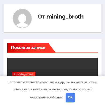
От
mining_broth
Похожая запись
Uncategorised
Галилео Галилей —
Этот сайт использует куки-файлы и другие технологии, чтобы
известный ученый и его
помочь вам в навигации, а также предоставить лучший
открытия — краткая
ФЕВ 17, 2023
MINING_BROTH
пользовательский опыт.
OK
биография, достижения и