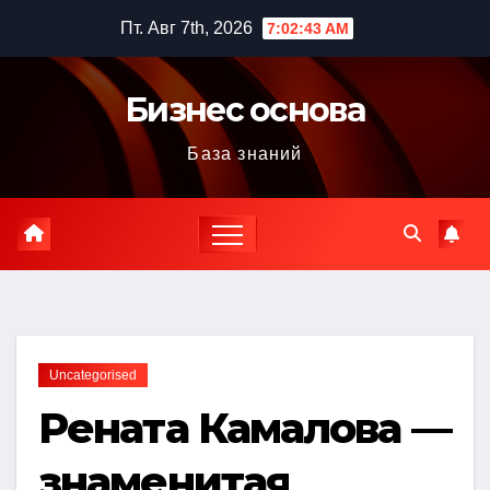
Перейти
Пт. Авг 7th, 2026
7:02:45 AM
к
содержимому
Бизнес основа
База знаний
Uncategorised
Рената Камалова —
знаменитая