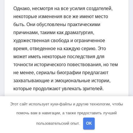
Однако, несмотря на все усилия создателей,
некоторые изменения все же имеют место
быть. Они обусловлены практическими
причинами, такими как драматургия,
художественная свобода и ограниченное
время, отведенное на каждую серию. Это
может иметь некоторые последствия для
точности исторического повествования, но тем
не менее, сериалы биографии предлагают
захватывающие и эмоциональные истории,
которые продолжают увлекать зрителей.
Таким образом, при просмотре сериалов,
Этот сайт использует куки-файлы и другие технологии, чтобы
основанных на реальных событиях, важно
помочь вам в навигации, а также предоставить лучший
принимать во внимание, что они являются
пользовательский опыт.
OK
интерпретацией исторических фактов и не