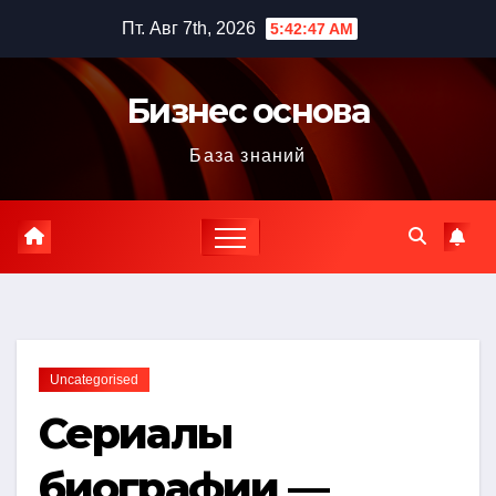
Перейти
Пт. Авг 7th, 2026
5:42:48 AM
к
содержимому
Бизнес основа
База знаний
Uncategorised
Сериалы
биографии —