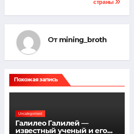
страны
От
mining_broth
Похожая запись
Uncategorised
Галилео Галилей —
известный ученый и его