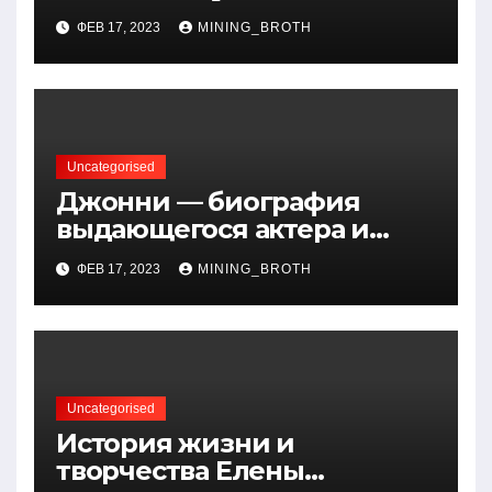
открытия — краткая
ФЕВ 17, 2023
MINING_BROTH
биография, достижения и
вклад в науку
Uncategorised
Джонни — биография
выдающегося актера и
талантливого певца, чья
ФЕВ 17, 2023
MINING_BROTH
артистичность захватывает
миллионы сердец
Uncategorised
История жизни и
творчества Елены