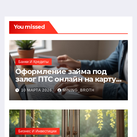
You missed
Банки И Кредиты
Оформление займа под
залог ПТС онлайн на карту
без визита в офис: порядок,
10 МАРТА 2026
MINING_BROTH
требования и документы
Бизнес И Инвестиции