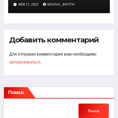
Дубровской — биография,
ФЕВ 17, 2023
MINING_BROTH
достижения, интересные
факты
Добавить комментарий
Для отправки комментария вам необходимо
авторизоваться
.
Поиск
Поиск