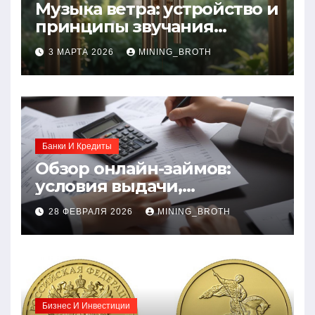
Музыка ветра: устройство и
принципы звучания
колокольчиков
3 МАРТА 2026
MINING_BROTH
Банки И Кредиты
Обзор онлайн-займов:
условия выдачи,
процентные ставки и
28 ФЕВРАЛЯ 2026
MINING_BROTH
требования к заемщикам
Бизнес И Инвестиции