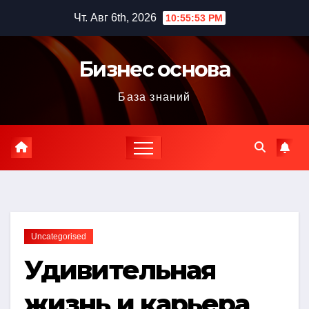
Перейти
Чт. Авг 6th, 2026
10:55:54 PM
к
содержимому
Бизнес основа
База знаний
Uncategorised
Удивительная
жизнь и карьера