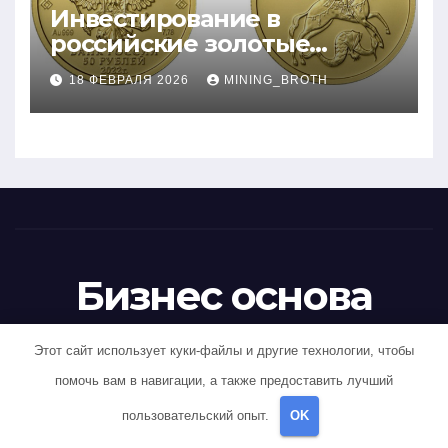
Инвестирование в
российские золотые
монеты: подробное
18 ФЕВРАЛЯ 2026
MINING_BROTH
руководство
Бизнес основа
База знаний
Этот сайт использует куки-файлы и другие технологии, чтобы
помочь вам в навигации, а также предоставить лучший
пользовательский опыт.
OK
На платформе WordPress
|
Тема newstack от
Themeansar
.