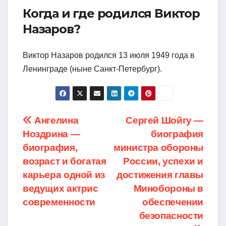
Когда и где родился Виктор
Назаров?
Виктор Назаров родился 13 июля 1949 года в
Ленинграде (ныне Санкт-Петербург).
Навигация
Ангелина
Сергей Шойгу —
Ноздрина —
биография
по
биография,
министра обороны
записям
возраст и богатая
России, успехи и
карьера одной из
достижения главы
ведущих актрис
Минобороны в
современности
обеспечении
безопасности