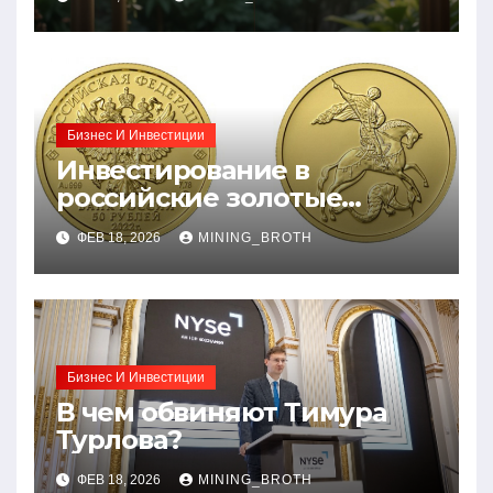
Бизнес И Инвестиции
Инвестирование в
российские золотые
монеты: подробное
ФЕВ 18, 2026
MINING_BROTH
руководство
Бизнес И Инвестиции
В чем обвиняют Тимура
Турлова?
ФЕВ 18, 2026
MINING_BROTH