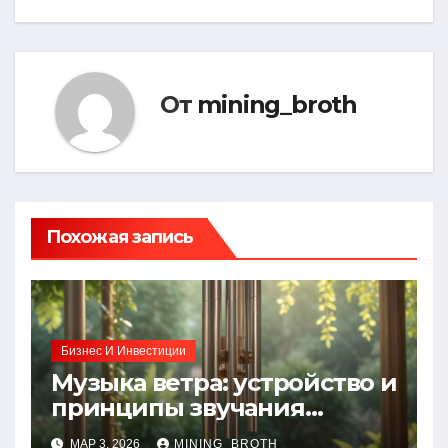
От
mining_broth
Похожая запись
Бизнес И Инвестиции
Музыка ветра: устройство и
принципы звучания
колокольчиков
МАР 3, 2026
MINING_BROTH