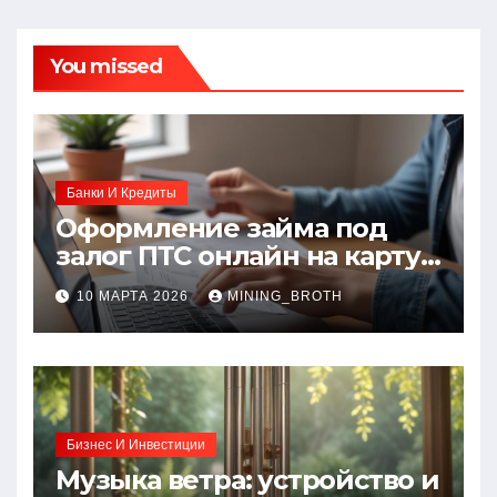
You missed
Банки И Кредиты
Оформление займа под
залог ПТС онлайн на карту
без визита в офис: порядок,
10 МАРТА 2026
MINING_BROTH
требования и документы
Бизнес И Инвестиции
Музыка ветра: устройство и