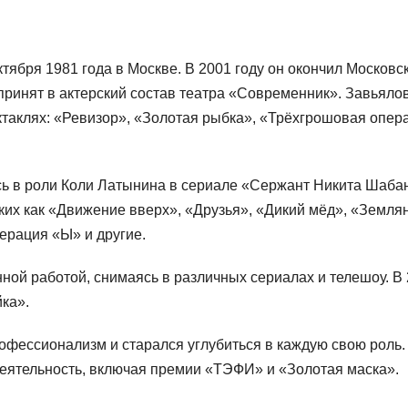
ября 1981 года в Москве. В 2001 году он окончил Московс
ринят в актерский состав театра «Современник». Завьяло
ктаклях: «Ревизор», «Золотая рыбка», «Трёхгрошовая опер
ись в роли Коли Латынина в сериале «Сержант Никита Шаба
аких как «Движение вверх», «Друзья», «Дикий мёд», «Земля
ерация «Ы» и другие.
ной работой, снимаясь в различных сериалах и телешоу. В
ка».
офессионализм и старался углубиться в каждую свою роль.
деятельность, включая премии «ТЭФИ» и «Золотая маска».