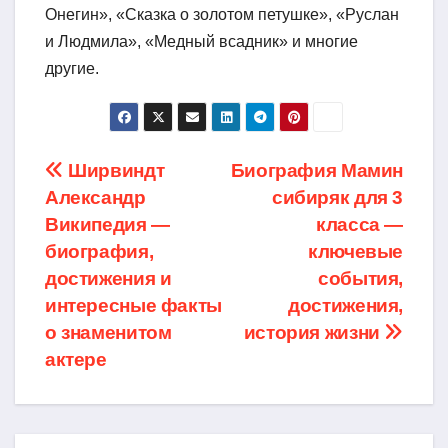
Онегин», «Сказка о золотом петушке», «Руслан
и Людмила», «Медный всадник» и многие
другие.
Навигация
Ширвиндт
Биография Мамин
Александр
сибиряк для 3
по
Википедия —
класса —
записям
биография,
ключевые
достижения и
события,
интересные факты
достижения,
о знаменитом
история жизни
актере