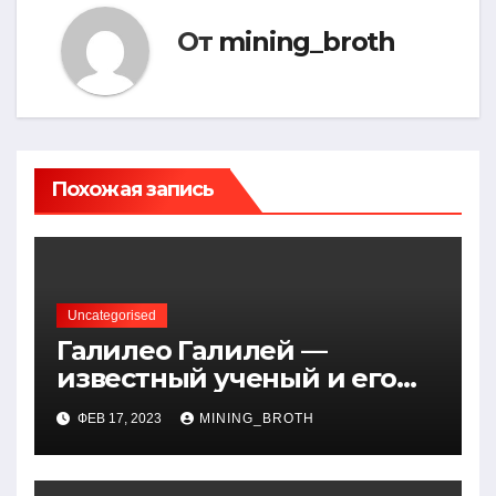
От
mining_broth
Похожая запись
Uncategorised
Галилео Галилей —
известный ученый и его
открытия — краткая
ФЕВ 17, 2023
MINING_BROTH
биография, достижения и
вклад в науку