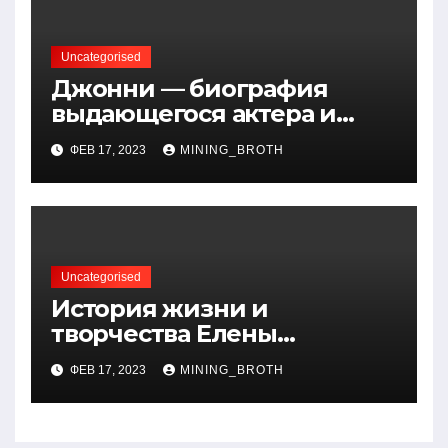
Uncategorised
Джонни — биография
выдающегося актера и
талантливого певца, чья
ФЕВ 17, 2023
MINING_BROTH
артистичность захватывает
миллионы сердец
Uncategorised
История жизни и
творчества Елены
Дубровской — биография,
ФЕВ 17, 2023
MINING_BROTH
достижения, интересные
факты