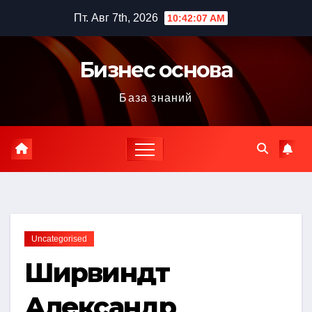
Перейти
Пт. Авг 7th, 2026
10:42:08 AM
к
содержимому
Бизнес основа
База знаний
Uncategorised
Ширвиндт
Александр