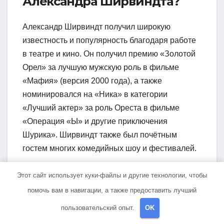
Александра Ширвиндта?
Александр Ширвиндт получил широкую
известность и популярность благодаря работе
в театре и кино. Он получил премию «Золотой
Орел» за лучшую мужскую роль в фильме
«Мафия» (версия 2000 года), а также
номинировался на «Ника» в категории
«Лучший актер» за роль Ореста в фильме
«Операция «Ы» и другие приключения
Шурика». Ширвиндт также был почётным
гостем многих комедийных шоу и фестивалей.
Этот сайт использует куки-файлы и другие технологии, чтобы
помочь вам в навигации, а также предоставить лучший
Навигация
Александр
Александр
пользовательский опыт.
OK
Песков — жизнь и
Сергеевич Пушкин
по