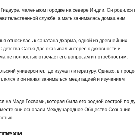
 Гидауре, маленьком городке на севере Индии. Он родился 
правительственной службе, а мать занималась домашним
мья относилась к санатана дхарма, одной из древнейших
 детства Сатья Дас оказывал интерес к духовности и
рма не полностью отвечает его вопросам и потребностям.
ьский университет, где изучал литературу. Однако, в проце
реплялся и он начал заниматься медитацией и изучением
 на Маде Госвами, которая была его родной сестрой по ду
. Вместе они основали Международное Общество Сознания
астью.
спехи