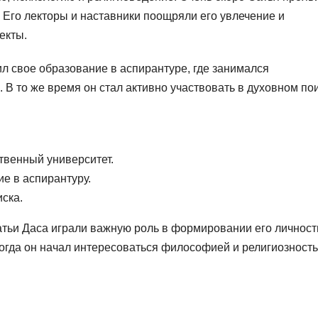
. Его лекторы и наставники поощряли его увлечение и
екты.
л свое образование в аспирантуре, где занимался
В то же время он стал активно участвовать в духовном по
твенный университет.
ие в аспирантуру.
иска.
атьи Даса играли важную роль в формировании его личност
 когда он начал интересоваться философией и религиозност