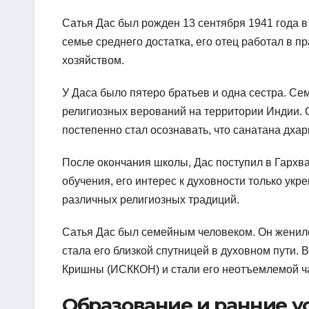
Сатья Дас был рожден 13 сентября 1941 года в
семье среднего достатка, его отец работал в 
хозяйством.
У Даса было пятеро братьев и одна сестра. Се
религиозных верований на территории Индии. С
постепенно стал осознавать, что санатана дха
После окончания школы, Дас поступил в Гархвал
обучения, его интерес к духовности только ук
различных религиозных традиций.
Сатья Дас был семейным человеком. Он женился
стала его близкой спутницей в духовном пути
Кришны (ИСККОН) и стали его неотъемлемой ч
Образование и ранние у