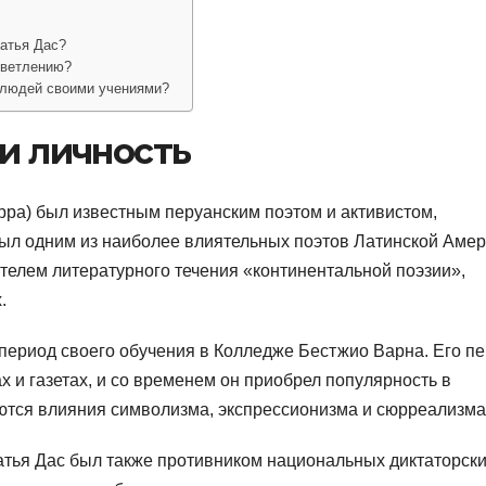
Сатья Дас?
светлению?
 людей своими учениями?
 и личность
рра) был известным перуанским поэтом и активистом,
был одним из наиболее влиятельных поэтов Латинской Аме
телем литературного течения «континентальной поэзии»,
.
 период своего обучения в Колледже Бестжио Варна. Его п
 и газетах, и со временем он приобрел популярность в
аются влияния символизма, экспрессионизма и сюрреализма
атья Дас был также противником национальных диктаторск