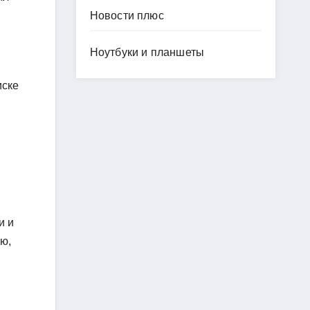
Новости плюс
Ноутбуки и планшеты
иске
и и
ью,