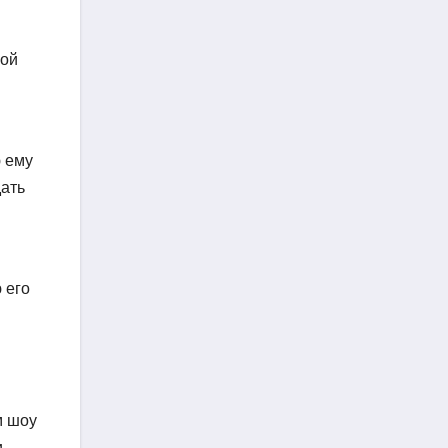
шой
ю ему
дать
 его
м шоу
и