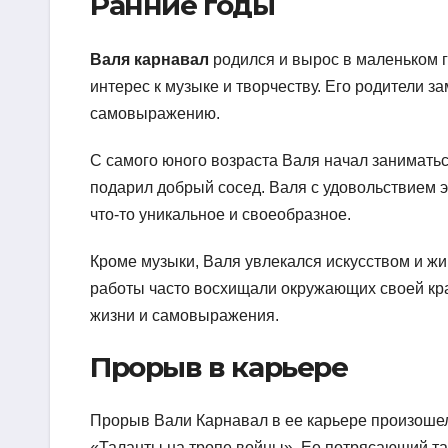
Ранние годы
Валя карнавал
родился и вырос в маленьком г
интерес к музыке и творчеству. Его родители з
самовыражению.
С самого юного возраста Валя начал занимать
подарил добрый сосед. Валя с удовольствием 
что-то уникальное и своеобразное.
Кроме музыки, Валя увлекался искусством и жи
работы часто восхищали окружающих своей кра
жизни и самовыражения.
Прорыв в карьере
Прорыв Вали Карнавал в ее карьере произошел
«Таланты на тропе войны». Ее потрясающий тал