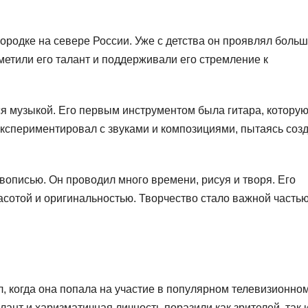
ородке на севере России. Уже с детства он проявлял боль
аметили его талант и поддерживали его стремление к
ся музыкой. Его первым инструментом была гитара, котору
экспериментировал с звуками и композициями, пытаясь соз
вописью. Он проводил много времени, рисуя и творя. Его
сотой и оригинальностью. Творчество стало важной частью
, когда она попала на участие в популярном телевизионно
ант и харизматичная личность поразили как зрителей, так 