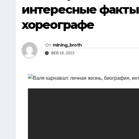
р
интересные факты
i
r
а
k
a
хореографе
в
i
m
и
т
От
mining_broth
ь
ФЕВ 16, 2023