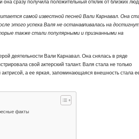
и она сразу получила положительный отклик от близких люд
читается самой известной песней Вали Карнавал. Она ст
После этого успеха Валя не останавливалась на достигну
торые также стали популярными и признанными на
ферой деятельности Вали Карнавал. Она снялась в ряде
трировала свой актерский талант. Валя стала не только
 актрисой, а ее яркая, запоминающаяся внешность стала е
ересные факты