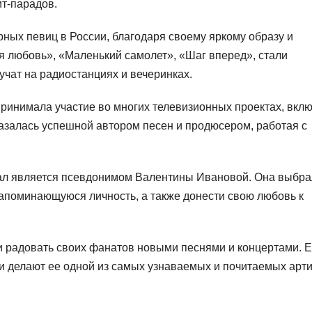
ит-парадов.
ных певиц в России, благодаря своему яркому образу и
оя любовь», «Маленький самолет», «Шаг вперед», стали
учат на радиостанциях и вечеринках.
ринимала участие во многих телевизионных проектах, вкл
азалась успешной автором песен и продюсером, работая с
вал является псевдонимом Валентины Ивановой. Она выбр
 запоминающуюся личность, а также донести свою любовь к
и радовать своих фанатов новыми песнями и концертами. 
и делают ее одной из самых узнаваемых и почитаемых арти